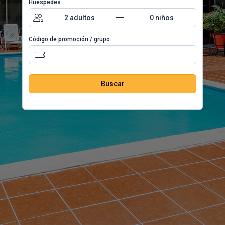
Húespedes
2
adultos
0
niños
Código de promoción / grupo
Buscar