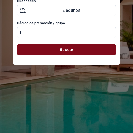
Húespedes
2
adultos
Código de promoción / grupo
Buscar